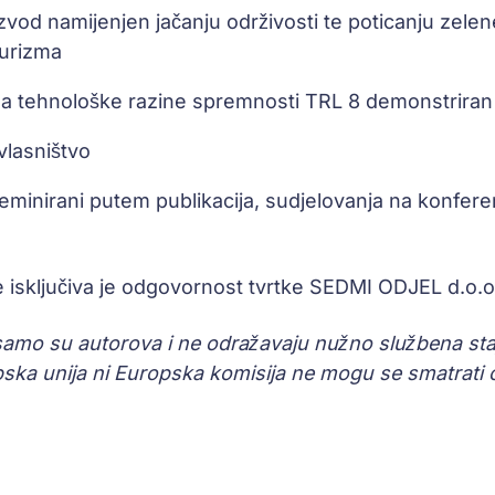
vod namijenjen jačanju održivosti te poticanju zelene 
turizma
oda tehnološke razine spremnosti TRL 8 demonstrira
vlasništvo
iseminirani putem publikacija, sudjelovanja na konfer
e isključiva je odgovornost tvrtke SEDMI ODJEL d.o.o
 samo su autorova i ne odražavaju nužno službena staja
ska unija ni Europska komisija ne mogu se smatrati 