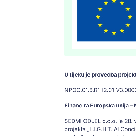
U tijeku je provedba projek
NPOO.C1.6.R1-I2.01-V3.000
Financira Europska unija 
SEDMI ODJEL d.o.o. je 28. 
projekta „L.I.G.H.T. AI Conc