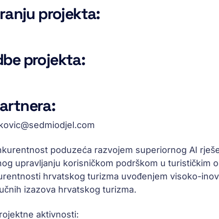
ranju projekta:
be projekta:
artnera:
dakovic@sedmiodjel.com
nkurentnost poduzeća razvojem superiornog AI rješe
nog upravljanju korisničkom podrškom u turističkim 
urentnosti hrvatskog turizma uvođenjem visoko-ino
jučnih izazova hrvatskog turizma.
rojektne aktivnosti: