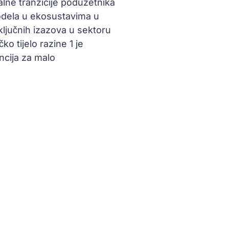
alne tranzicije poduzetnika
modela u ekosustavima u
 ključnih izazova u sektoru
o tijelo razine 1 je
ncija za malo