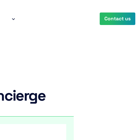
any
Contact us
oncierge