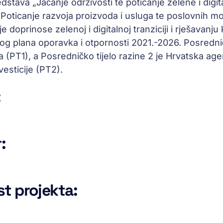
stava „Jačanje održivosti te poticanje zelene i digit
 Poticanje razvoja proizvoda i usluga te poslovnih 
e doprinose zelenoj i digitalnoj tranziciji i rješavanju
og plana oporavka i otpornosti 2021.-2026. Posredničk
a (PT1), a Posredničko tijelo razine 2 je Hrvatska age
vesticije (PT2).
:
:
t projekta: