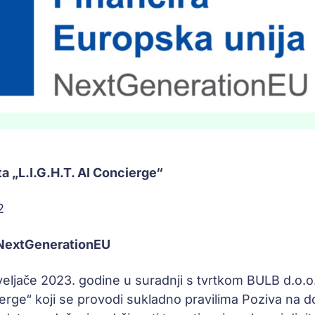
ta „L.I.G.H.T. AI Concierge“
2
– NextGenerationEU
veljače 2023. godine u suradnji s tvrtkom BULB d.o
ierge“ koji se provodi sukladno pravilima Poziva na d