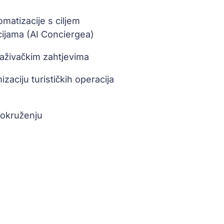
matizacije s ciljem
cijama (AI Conciergea)
raživačkim zahtjevima
aciju turističkih operacija
 okruženju