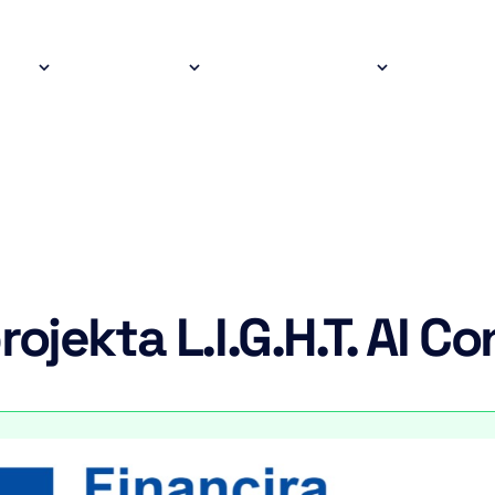
fers
Services
Case Studies
Comp
ain
avigation
ojekta L.I.G.H.T. AI C