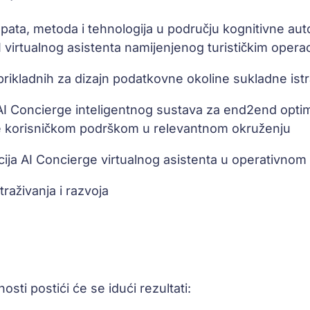
pata, metoda i tehnologija u području kognitivne auto
 virtualnog asistenta namijenjenog turističkim opera
 prikladnih za dizajn podatkovne okoline sukladne ist
I Concierge inteligentnog sustava za end2end optimiz
anje korisničkom podrškom u relevantnom okruženju
acija AI Concierge virtualnog asistenta u operativnom
traživanja i razvoja
sti postići će se idući rezultati: