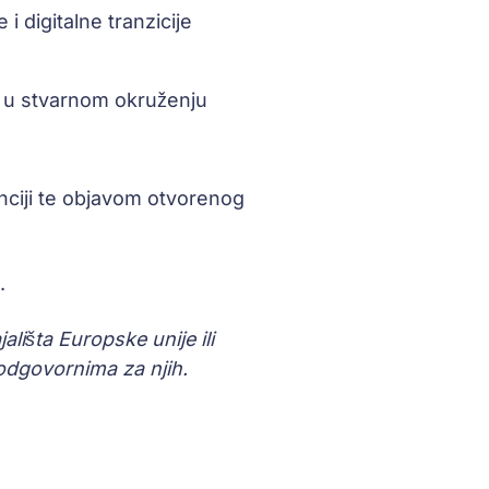
i digitalne tranzicije
n u stvarnom okruženju
enciji te objavom otvorenog
.
lišta Europske unije ili
odgovornima za njih.