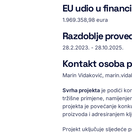
EU udio u financi
1.969.358,98 eura
Razdoblje proved
28.2.2023. - 28.10.2025.
Kontakt osoba p
Marin Vidaković, marin.vi
Svrha projekta
je podići ko
tržišne primjene, namijenje
projekta je povećanje konk
proizvoda i adresiranjem kl
Projekt uključuje sljedeće p