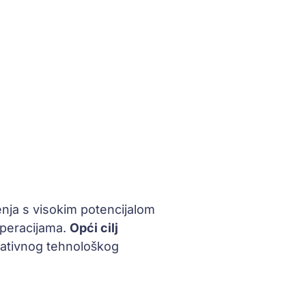
nja s visokim potencijalom
operacijama.
Opći cilj
vativnog tehnološkog